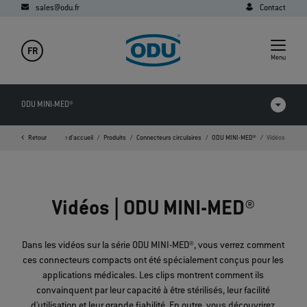
sales@odu.fr
Contact
FR
Menu
ODU MINI-MED®
Retour
Page d'accueil
Produits
Connecteurs circulaires
ODU MINI-MED®
Vidéos
Comparatif des produits
Vidéos
Vidéos | ODU MINI-MED®
Téléchargements
Applications
Dans les vidéos sur la série ODU MINI-MED®, vous verrez comment
ces connecteurs compacts ont été spécialement conçus pour les
FAQ
applications médicales. Les clips montrent comment ils
convainquent par leur capacité à être stérilisés, leur facilité
d'utilisation et leur grande fiabilité. En outre, vous découvrirez