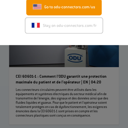
Go to odu-connectors.com/us
Stay on odu-connectors.com/fr
CEI 60601-1 : Comment l'ODU garantit une protection
maximale du patient et de l'opérateur | EN | 04:20
Les connecteurs circulaires peuvent être utilisés dans les
équipements et systèmes électriques du secteur médical afin de
transmettre de l'énergie, des signaux et des données ainsi que des
fluides liquides et gazeux. Pour que le patient et l'opérateur soient
totalement protégés en cas de dysfonctionnement, les exigences
énoncées dans la CEI 60601-1 sont prises en compte et les
connecteurs plastiques sont conçus en conséquence.