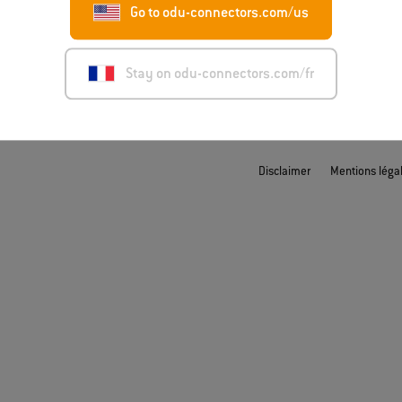
Go to odu-connectors.com/us
Stay on odu-connectors.com/fr
Disclaimer
Mentions léga