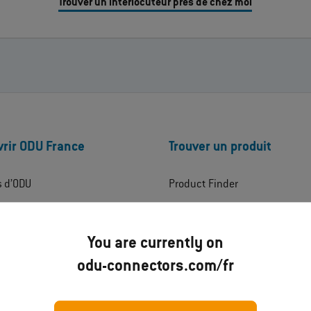
Trouver un interlocuteur près de chez moi
rir ODU France
Trouver un produit
s d’ODU
Product Finder
ress
Product Matcher
Produits
You are currently on
ations
Technologies produits
odu-connectors.com/fr
rgements
Domaines
t