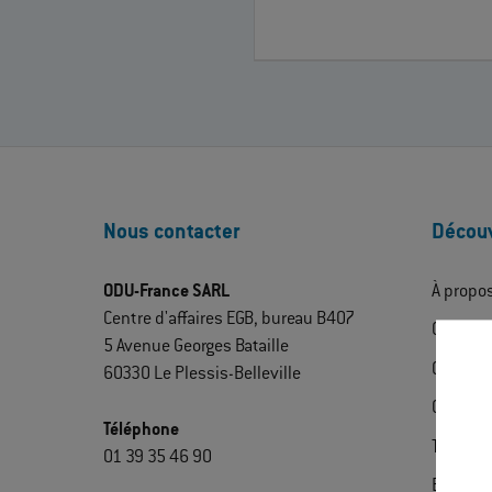
Nous contacter
Découv
ODU-France SARL
À propo
Centre d'affaires EGB, bureau B407
ODU Exp
5 Avenue Georges Bataille
Contact
60330 Le Plessis-Belleville
Certific
Téléphone
Télécha
01 39 35 46 90
Extrane