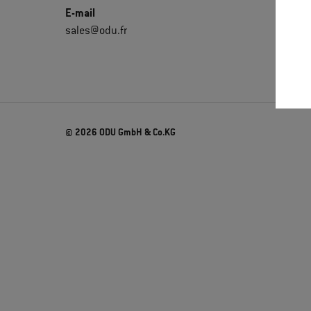
E-mail
sales@odu.fr
© 2026 ODU GmbH & Co.KG