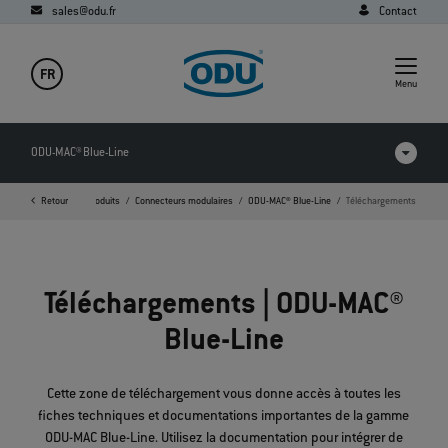
sales@odu.fr
Contact
FR
Menu
ODU-MAC® Blue-Line
Page d'accueil
Retour
Produits
Connecteurs modulaires
ODU-MAC® Blue-Line
Téléchargements
Comparatif des produits
Vidéos
Téléchargements | ODU-MAC®
Téléchargements
Blue-Line
Applications
FAQ
Cette zone de téléchargement vous donne accès à toutes les
fiches techniques et documentations importantes de la gamme
ODU-MAC Blue-Line. Utilisez la documentation pour intégrer de