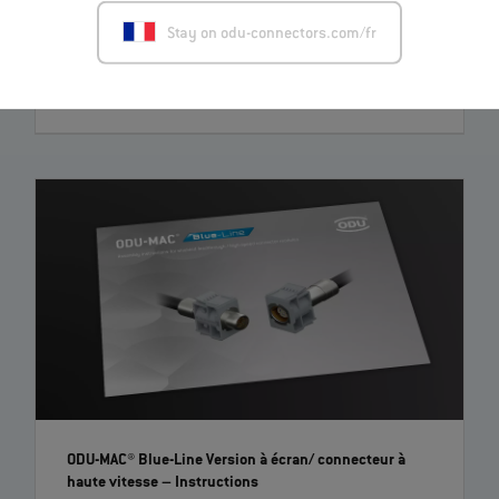
Stay on odu-connectors.com/fr
EN
ODU-MAC® Blue-Line Version à écran/ connecteur à
haute vitesse
– Instructions