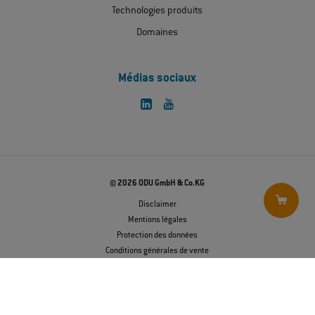
27
téléchargements chargés sur
34
Nous contacter
ODU-France SARL
Centre d'affaires EGB, bureau B407
5 Avenue Georges Bataille
60330 Le Plessis-Belleville
Aucune variante sélectionnée
Téléphone
01 39 35 46 90