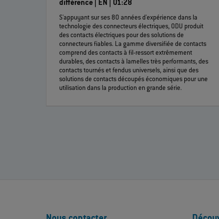
différence | EN | 01:28
S'appuyant sur ses 80 années d'expérience dans la
technologie des connecteurs électriques, ODU produit
des contacts électriques pour des solutions de
connecteurs fiables. La gamme diversifiée de contacts
comprend des contacts à fil-ressort extrêmement
durables, des contacts à lamelles très performants, des
contacts tournés et fendus universels, ainsi que des
solutions de contacts découpés économiques pour une
utilisation dans la production en grande série.
Nous contacter
Découv