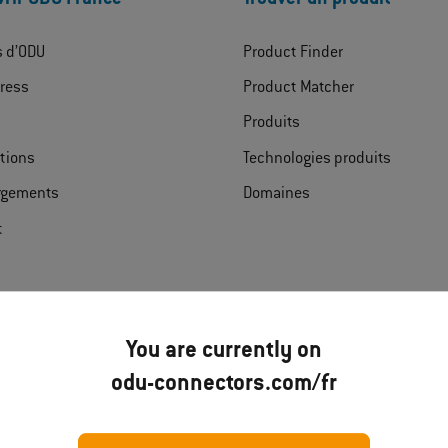
s d’ODU
Product Finder
ress
Product Matcher
Produits
ations
Technologies produits
rgements
Domaines
t
You are currently on
odu-connectors.com/fr
Disclaimer
Mentions léga