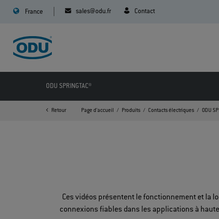
sales@odu.fr
Contact
France
ODU SPRINGTAC®
Retour
Page d'accueil
Produits
Contacts électriques
ODU SP
Ces vidéos présentent le fonctionnement et la lo
connexions fiables dans les applications à haut