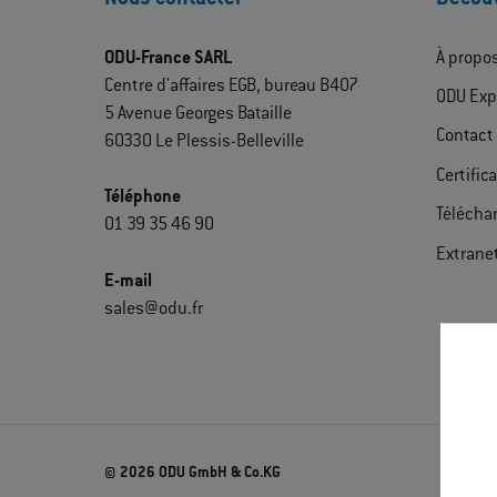
ODU-France SARL
À propo
Centre d'affaires EGB, bureau B407
ODU Exp
5 Avenue Georges Bataille
Contact
60330 Le Plessis-Belleville
Certific
Téléphone
Télécha
01 39 35 46 90
Extrane
E-mail
sales@odu.fr
© 2026 ODU GmbH & Co.KG