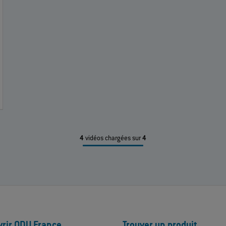
4
vidéos chargées sur
4
rir ODU France
Trouver un produit