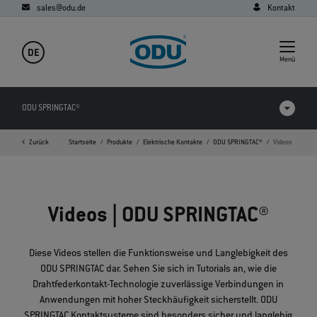
sales@odu.de
Kontakt
DE
Menü
ODU SPRINGTAC®
Zurück
Startseite
Produkte
Elektrische Kontakte
ODU SPRINGTAC®
Videos
Produkte im Vergleich
Videos
Videos | ODU SPRINGTAC®
Downloads
Anwendungen
Diese Videos stellen die Funktionsweise und Langlebigkeit des
ODU SPRINGTAC dar. Sehen Sie sich in Tutorials an, wie die
FAQ
Drahtfederkontakt-Technologie zuverlässige Verbindungen in
Anwendungen mit hoher Steckhäufigkeit sicherstellt. ODU
SPRINGTAC Kontaktsysteme sind besonders sicher und langlebig