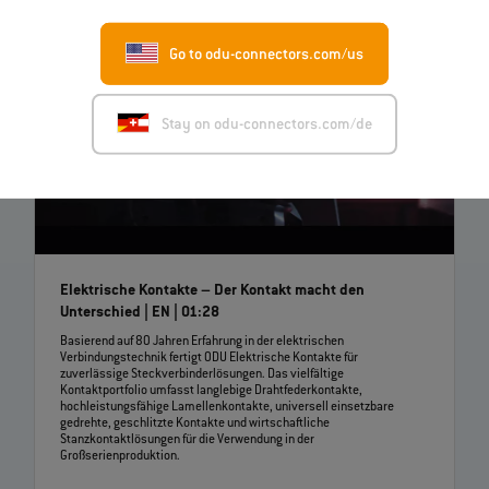
Go to odu-connectors.com/us
Stay on odu-connectors.com/de
Elektrische Kontakte – Der Kontakt macht den
Unterschied | EN | 01:28
Basierend auf 80 Jahren Erfahrung in der elektrischen
Verbindungstechnik fertigt ODU Elektrische Kontakte für
zuverlässige Steckverbinderlösungen. Das vielfältige
Kontaktportfolio umfasst langlebige Drahtfederkontakte,
hochleistungsfähige Lamellenkontakte, universell einsetzbare
gedrehte, geschlitzte Kontakte und wirtschaftliche
Stanzkontaktlösungen für die Verwendung in der
Großserienproduktion.