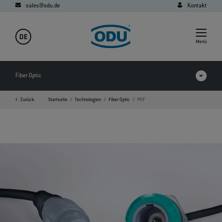
sales@odu.de
Kontakt
DE
Menü
Fiber Optic
Zurück
Startseite
Technologien
Fiber Optic
POF
FAQ
Downloads
Expanded Beam Performance
Expanded Beam
Physical Contact
POF