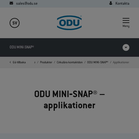
sales@odu.se
Kontakta
SV
Meny
ODU MINI-SNAP®
Gå tillbaka
Home
Produkter
Cirkulära kontaktdon
ODU MINI-SNAP®
Applikationer
Videos
Nedladdningar
ODU MINI‐SNAP® –
Applikationer
applikationer
FAQ