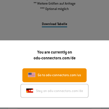
** Weitere Größen auf Anfrage
*** Optional möglich
Download Tabelle
You are currently on
odu-connectors.com/de
Sie haben Fragen zu unseren Produkten?
Go to odu-connectors.com/us
Nehmen Sie Kontakt mit uns auf.
Stay on odu-connectors.com/de
Nachricht senden