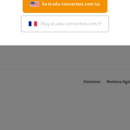
ations
Technologies produits
Go to odu-connectors.com/us
rgements
Domaines
Stay on odu-connectors.com/fr
t
Disclaimer
Mentions léga