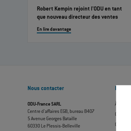
Robert Kempin rejoint l'ODU en tant
que nouveau directeur des ventes
En lire davantage
Nous contacter
Découv
ODU-France SARL
À propo
Centre d'affaires EGB, bureau B407
ODU Exp
5 Avenue Georges Bataille
Contact
60330 Le Plessis-Belleville