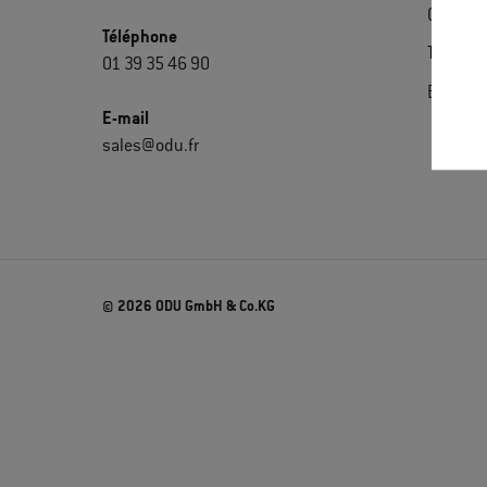
Certific
Téléphone
Télécha
01 39 35 46 90
Extrane
E-mail
sales@odu.fr
© 2026 ODU GmbH & Co.KG