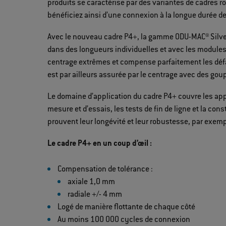
produits se caractérise par des variantes de cadres
bénéficiez ainsi d’une connexion à la longue durée d
Avec le nouveau cadre P4+, la gamme ODU-MAC® Silver
dans des longueurs individuelles et avec les module
centrage extrêmes et compense parfaitement les déf
est par ailleurs assurée par le centrage avec des gou
Le domaine d’application du cadre P4+ couvre les appl
mesure et d’essais, les tests de fin de ligne et la c
prouvent leur longévité et leur robustesse, par exemp
Le cadre P4+ en un coup d’œil :
Compensation de tolérance :
axiale 1,0 mm
radiale +/- 4 mm
Logé de manière flottante de chaque côté
Au moins 100 000 cycles de connexion