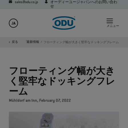
sales@odu.co.jp
オーディーユージャパンへのお問い合わ
せ
JA
メニュー
製品＆会社グループ最新情報
戻る
フローティング幅が大きく堅牢なドッキングフレーム
フローティング幅が大き
く堅牢なドッキングフレ
ーム
Mühldorf am Inn, February 07, 2022