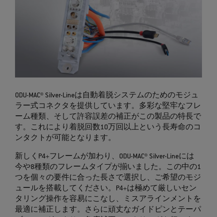
ODU-MAC® Silver-Lineは自動着脱システムのためのモジュ
ラー式コネクタを提供しています。多彩な堅牢なフレ
ーム種類、そして許容誤差の補正がこの製品の特長で
す。これにより着脱回数10万回以上という長寿命のコ
ンタクトが可能となります。
新しくP4+フレームが加わり、ODU-MAC® Silver-Lineには
今や8種類のフレームタイプが揃いました。この中の1
つを個々の要件に合った長さで選択し、ご希望のモジ
ュールを搭載してください。P4+は極めて厳しいセン
タリング操作を容易にこなし、ミスアラインメントを
最適に補正します。さらに頑丈なガイドピンとテーパ