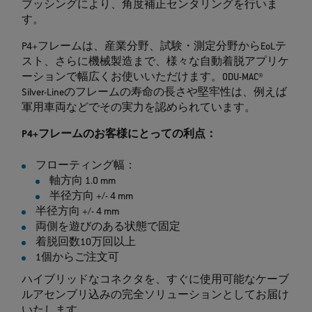
ブッシングにより、角度補正センタリングを行いま
す。
P4+フレームは、産業分野、試験・測定分野からEoLテ
スト、さらに機械製造まで、様々な自動着脱アプリケ
ーションで幅広くお使いいただけます。ODU-MAC®
Silver-Lineのフレームの寿命の長さや堅牢性は、例えば
軍用車両などでその実力を認められています。
P4+フレームのお客様にとっての利点：
フローティング幅：
軸方向 1.0 mm
半径方向 +/- 4 mm
半径方向 +/- 4 mm
両側を遊びのある状態で固定
着脱回数10万回以上
1個からご注文可
ハイブリッドなコネクタを、すぐに使用可能なケーブ
ルアセンブリ込みの完全ソリューションとしてお届け
いたします。