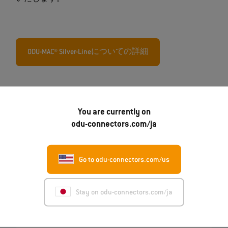
ODU-MAC® Silver-Lineについての詳細
You are currently on
odu-connectors.com/ja
Go to odu-connectors.com/us
07.08.2026
ロバート・ケンピン氏がODUの新たなCSOとし
Stay on odu-connectors.com/ja
て着任
もっと読む