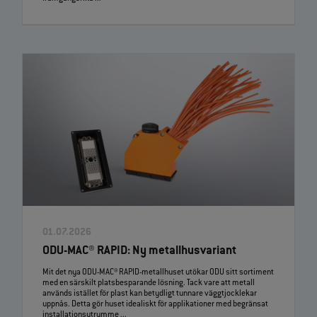
01.07.2026
ODU-MAC® RAPID: Ny metallhusvariant
Mit det nya ODU-MAC® RAPID-metallhuset utökar ODU sitt sortiment
med en särskilt platsbesparande lösning. Tack vare att metall
används istället för plast kan betydligt tunnare väggtjocklekar
uppnås. Detta gör huset idealiskt för applikationer med begränsat
installationsutrymme ...