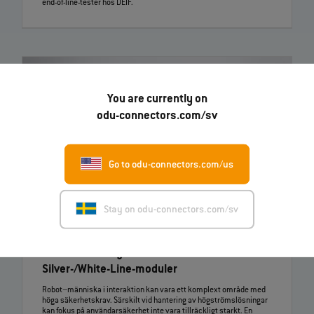
end‑of‑line‑tester hos DEIF.
You are currently on
odu-connectors.com/sv
Go to odu-connectors.com/us
Stay on odu-connectors.com/sv
19.03.2026
ODU lanserar nya ODU‑MAC®
Silver‑/White‑Line‑moduler
Robot–människa i interaktion kan vara ett komplext område med
höga säkerhetskrav. Särskilt vid hantering av högströmslösningar
kan fokus på användarsäkerhet inte vara tillräckligt starkt. En