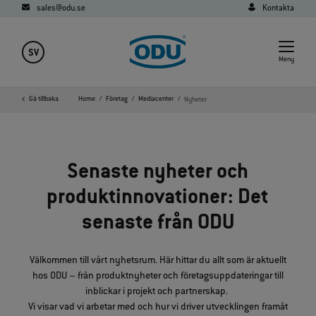
sales@odu.se
Kontakta
SV
Meny
Gå tillbaka
Home
Företag
Mediacenter
Nyheter
Senaste nyheter och
produktinnovationer: Det
senaste från ODU
Välkommen till vårt nyhetsrum. Här hittar du allt som är aktuellt
hos ODU – från produktnyheter och företagsuppdateringar till
inblickar i projekt och partnerskap.
Vi visar vad vi arbetar med och hur vi driver utvecklingen framåt