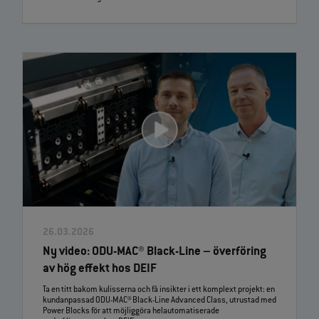
26.03.2026
Ny video: ODU‑MAC® Black‑Line – överföring
av hög effekt hos DEIF
Ta en titt bakom kulisserna och få insikter i ett komplext projekt: en
kundanpassad ODU‑MAC® Black‑Line Advanced Class, utrustad med
Power Blocks för att möjliggöra helautomatiserade