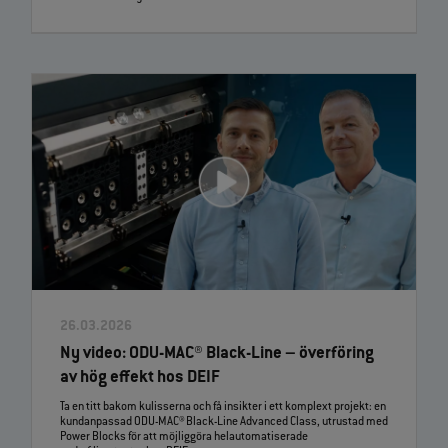
26.03.2026
Ny video: ODU‑MAC® Black‑Line – överföring
av hög effekt hos DEIF
Ta en titt bakom kulisserna och få insikter i ett komplext projekt: en
kundanpassad ODU‑MAC® Black‑Line Advanced Class, utrustad med
Power Blocks för att möjliggöra helautomatiserade