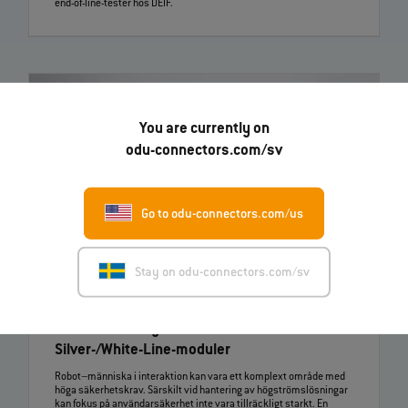
end‑of‑line‑tester hos DEIF.
You are currently on
odu-connectors.com/sv
Go to odu-connectors.com/us
Stay on odu-connectors.com/sv
19.03.2026
ODU lanserar nya ODU‑MAC®
Silver‑/White‑Line‑moduler
Robot–människa i interaktion kan vara ett komplext område med
höga säkerhetskrav. Särskilt vid hantering av högströmslösningar
kan fokus på användarsäkerhet inte vara tillräckligt starkt. En