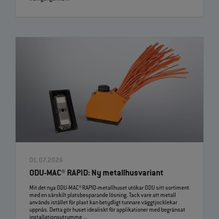
01.07.2026
ODU-MAC® RAPID: Ny metallhusvariant
Mit det nya ODU-MAC® RAPID-metallhuset utökar ODU sitt sortiment
med en särskilt platsbesparande lösning. Tack vare att metall
används istället för plast kan betydligt tunnare väggtjocklekar
uppnås. Detta gör huset idealiskt för applikationer med begränsat
installationsutrymme ...