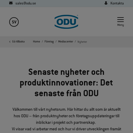
sales@odu.se
Kontakta
SV
Meny
Gå tillbaka
Home
Företag
Mediacenter
Nyheter
Senaste nyheter och
produktinnovationer: Det
senaste från ODU
Välkommen till vårt nyhetsrum. Här hittar du allt som är aktuellt
hos ODU – från produktnyheter och företagsuppdateringar till
inblickar i projekt och partnerskap.
Vi visar vad vi arbetar med och hur vi driver utvecklingen framåt