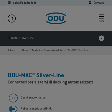
sales@odu-italia.it
Contatto
IT
Menu
ODU-MAC® Silver-Line
Invio
Home
Prodotti
Connettori modulari
ODU-MAC® Silver-Line
Prodotti a confronto
Video
ODU-MAC® Silver-Line
Download
Connettori per sistemi di docking automatizzati
Applicazioni
FAQ
Docking automatico
Robusta interfaccia ibrida