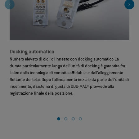
Docking automatico
S
Numero elevato di cicli di innesto con docking automatico La
La
durata particolarmente lunga dell’unità di docking è garantita fra
di
l’altro dalla tecnologia di contatto affidabile e dall’alloggiamento
es
flottante dei telai. Dopo l’allineamento iniziale da parte dell’unità di
s
inserimento, il sistema di guida di ODU-MAC® provvede alla
S
registrazione finale della posizione.
a