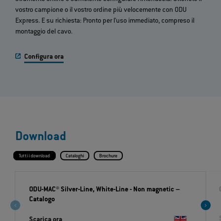
vostro campione o il vostro ordine più velocemente con ODU
Express. E su richiesta: Pronto per l'uso immediato, compreso il
montaggio del cavo.
Configura ora
Download
Tutti i download
Cataloghi
Brochure
ODU-MAC® Silver-Line, White-Line - Non magnetic
–
Catalogo
Scarica ora