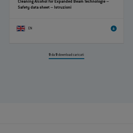
Cleaning Alcohol for Expanded Beam Technologie –
Safety data sheet
– Istruzioni
EN
9
da
9
download caricati