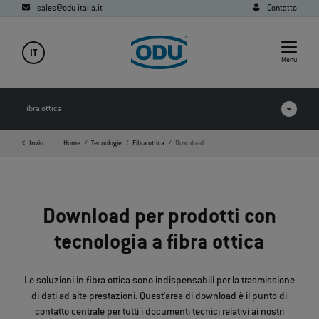
sales@odu-italia.it
Contatto
IT
Menu
Fibra ottica
Invio
Home
Tecnologie
Fibra ottica
Download
FAQ
Download
Download per prodotti con
Expanded Beam Performance
tecnologia a fibra ottica
Expanded Beam
Physical Contact
Le soluzioni in fibra ottica sono indispensabili per la trasmissione
di dati ad alte prestazioni. Quest'area di download è il punto di
POF
contatto centrale per tutti i documenti tecnici relativi ai nostri