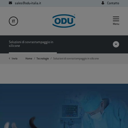
sales@odu-italia.it
Contatto
IT
Menu
Soluzioni di sovrastampaggio in
silicone
Invio
Home
Tecnologie
Soluzioni di sovrastampaggio in silicone
FAQ