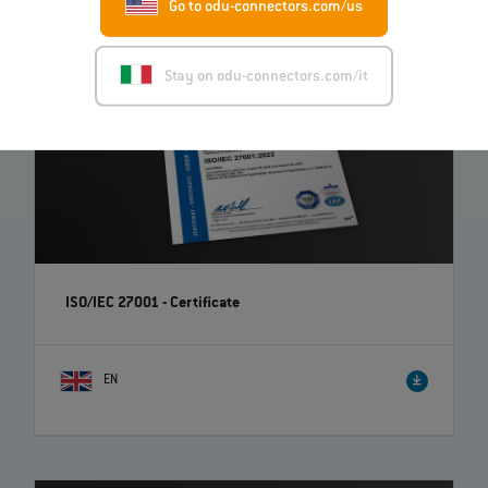
Go to odu-connectors.com/us
Stay on odu-connectors.com/it
ISO/IEC 27001 - Certificate
EN