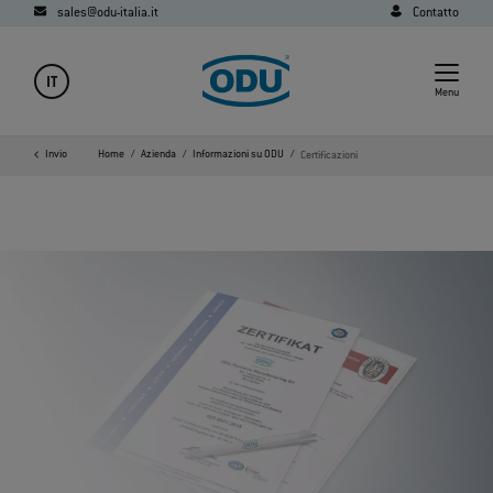
sales@odu-italia.it
Contatto
IT
Menu
Invio
Home
Azienda
Informazioni su ODU
Certificazioni