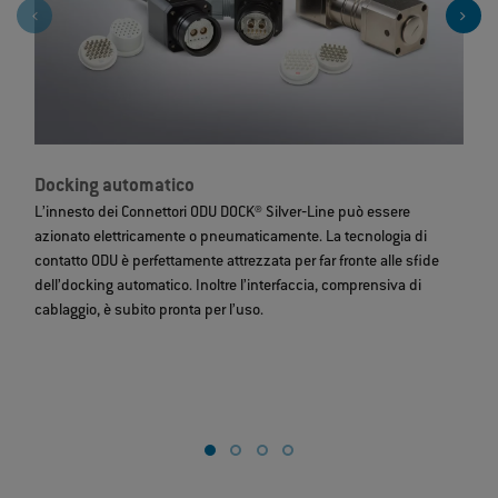
Docking automatico
T
o
L’innesto dei Connettori ODU DOCK® Silver‐Line può essere
azionato elettricamente o pneumaticamente. La tecnologia di
L
contatto ODU è perfettamente attrezzata per far fronte alle sfide
de
dell’docking automatico. Inoltre l’interfaccia, comprensiva di
a
cablaggio, è subito pronta per l’uso.
i
u