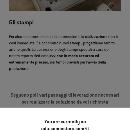
Gli stampi
Per alcuni connettori o tipi di connessione, la realizzazione non è
così immediata. Se occorrono nuovi stampi, progettiamo subito
anche quelli. La costruzione degli stampi speciali a cura del
nostro reparto dedicato
avviene in modo accurato ed
estremamente preciso
, nei tempi previsti per l’avvio della
produzione.
Seguono poi i vari passaggi di lavorazione necessari
per realizzare la soluzione da voi richiesta
You are currently on
odu-connectors.com/it