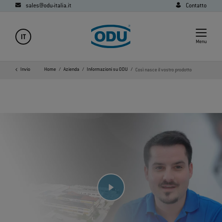
sales@odu-italia.it
Contatto
IT
Menu
Invio
Home
Azienda
Informazioni su ODU
Così nasce il vostro prodotto