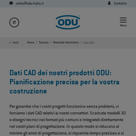
sales@odu-italia.it
Contatto
IT
Menu
Invio
Home
Servizio
Materiale informativo
Dati CAD
Dati CAD dei nostri prodotti ODU:
Pianificazione precisa per la vostra
costruzione
Per garantire che i vostri progetti funzionino senza problemi, vi
forniamo i dati CAD relativi ai nostri connettori. Scaricate modelli 3D
e disegni tecnici nei formati più comuni e integrateli direttamente
nei vostri piani di progettazione. In questo modo si riducono al
minimo gli errori di progettazione, si risparmia tempo prezioso e si