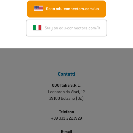
Go to odu-connectors.com/us
Richiedi subito una consulenza
Stay on odu-connectors.com/it
Contatti
ODU Italia S.R.L.
Leonardo da Vinci, 12
39100 Bolzano (BZ)
Telefono
+39 331 2223929
E-mail