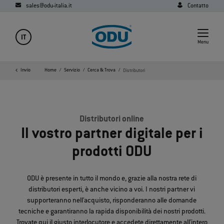
sales@odu-italia.it
Contatto
IT
Menu
Invio
Home
Servizio
Cerca & Trova
Distributori
Distributori online
Il vostro partner digitale per i
prodotti ODU
ODU è presente in tutto il mondo e, grazie alla nostra rete di
distributori esperti, è anche vicino a voi. I nostri partner vi
supporteranno nell'acquisto, risponderanno alle domande
tecniche e garantiranno la rapida disponibilità dei nostri prodotti.
Trovate qui il giusto interlocutore e accedete direttamente all'intero