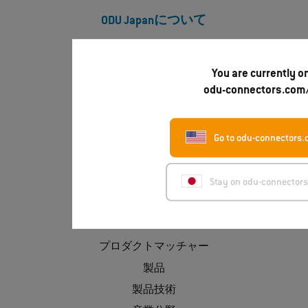
ODU Japanについて
ODUについて
ODU Express
You are currently o
odu-connectors.com/
お問い合わせ
認証
ダウンロード
Go to odu-connectors
エクストラネット
Stay on odu-connector
製品を見つけてください
Product Finder
プロダクトマッチャー
製品
製品技術