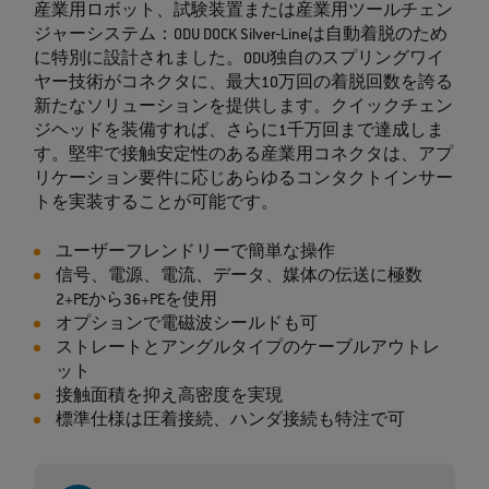
産業用ロボット、試験装置または産業用ツールチェン
ジャーシステム：ODU DOCK Silver‐Lineは自動着脱のため
に特別に設計されました。ODU独自のスプリングワイ
ヤー技術がコネクタに、最大10万回の着脱回数を誇る
新たなソリューションを提供します。クイックチェン
ジヘッドを装備すれば、さらに1千万回まで達成しま
す。堅牢で接触安定性のある産業用コネクタは、アプ
リケーション要件に応じあらゆるコンタクトインサー
トを実装することが可能です。
ユーザーフレンドリーで簡単な操作
信号、電源、電流、データ、媒体の伝送に極数
2+PEから36+PEを使用
オプションで電磁波シールドも可
ストレートとアングルタイプのケーブルアウトレ
ット
接触面積を抑え高密度を実現
標準仕様は圧着接続、ハンダ接続も特注で可