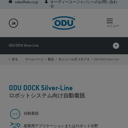
sales@odu.co.jp
オーディーユージャパンへのお問い合わ
せ
JA
メニュー
ODU DOCK Silver-Line
戻る
ホームページ
製品
モジュール式コネクタ
ODU DOCK Silver-Line
製品を比較する
動画
ODU DOCK Silver-Line
ダウンロード
ロボットシステム向け自動着脱
アプリケーション
Q&A
自動着脱
産業用アプリケーションまたはロボット分野