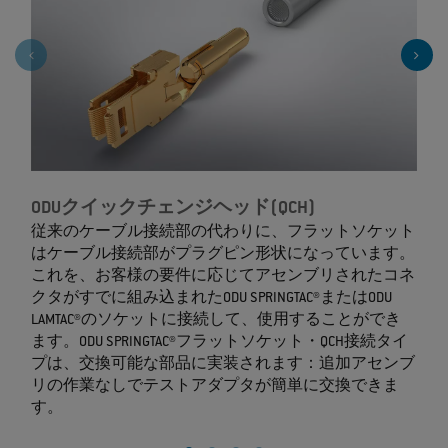
ODUクイックチェンジヘッド(QCH)
従来のケーブル接続部の代わりに、フラットソケット
はケーブル接続部がプラグピン形状になっています。
これを、お客様の要件に応じてアセンブリされたコネ
クタがすでに組み込まれたODU SPRINGTAC®またはODU
ク
LAMTAC®のソケットに接続して、使用することができ
ます。ODU SPRINGTAC®フラットソケット・QCH接続タイ
プは、交換可能な部品に実装されます：追加アセンブ
リの作業なしでテストアダプタが簡単に交換できま
す。