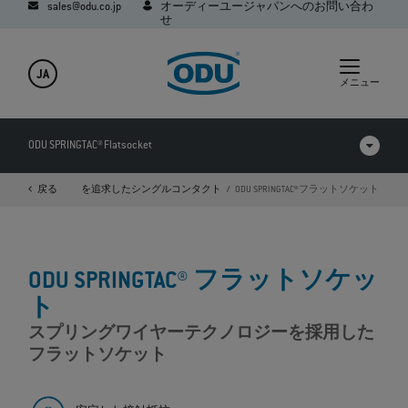
sales@odu.co.jp
オーディーユージャパンへのお問い合わ
せ
JA
メニュー
ODU SPRINGTAC® Flatsocket
品
高接続安全性を追求したシングルコンタクト
戻る
ODU SPRINGTAC®フラットソケット
製品を比較する
動画
ODU SPRINGTAC® フラットソケッ
ダウンロード
ト
アプリケーション
スプリングワイヤーテクノロジーを採用した
フラットソケット
Q&A