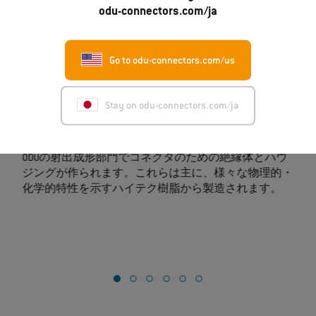
odu-connectors.com/ja
Go to odu-connectors.com/us
Stay on odu-connectors.com/ja
成形
ブル
ODUの射出成形部門でコネクタのための絶縁体とハウ
1
追求
ジングが作られます。これらは主に、様々な物理的・
の
一
化学的特性を示すハイテク樹脂から製造されます。
m
ワン