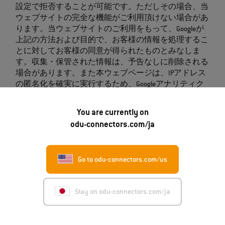
設定で拒否することが可能です。ただしその場合、当
ウェブサイトの完全な機能がご利用頂けない場合があ
ります。当ウェブサイトのご利用をもって、Googleが
上記の方法および目的で、お客様の情報を処理するこ
とに対してお客様の同意が得られたものとみなしま
す。収集・保管された情報は、予告なしに削除される
場合があります。また本ウェブページは、IPアドレス
の匿名化を確実に実行するため、Googleアナリティク
スを「anonymizeIP()」機能を用いて拡張しています。
お客様がGoogleアナリティクスによる情報収集を希望
You are currently on
されない場合、「
Opt-out add on
」をインストールす
odu-connectors.com/ja
ることでこれを防ぐことができます。
Cookieの利用について
Go to odu-connectors.com/us
「Cookie」は、お客様のコンピュータに自動的に保
存される情報です。お客様がウェブサイトを閲覧され
Stay on odu-connectors.com/ja
る際、次回閲覧時にお客様のコンピュータを自動的に
認識できるように、「Cookie」の形式でコンピュータ
上に情報が記録される場合があります。これらの情報