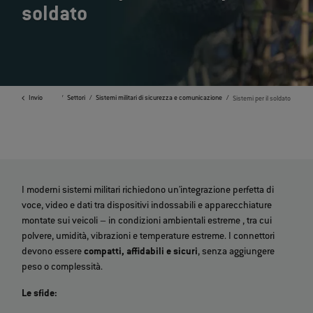
soldato
Invio
Home
Settori
Sistemi militari di sicurezza e comunicazione
Sistemi per il soldato
I moderni sistemi militari richiedono un'integrazione perfetta
di
voce, video e dati tra dispositivi indossabili e apparecchiature
montate sui veicoli – in condizioni ambientali estreme
, tra cui
polvere, umidità, vibrazioni e temperature estreme. I connettori
devono essere
compatti, affidabili e sicuri
, senza aggiungere
peso o complessità.
Le sfide: