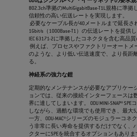
ODUはシングルペア・イーサネットの要求
802.3ch準拠のMultiGigabitBase-T1L
信頼性の高い伝送レートを実現します。
必要なケーブル長が40メートルまで延長さ
1Gbit/s（1000Base-T1）の伝送レートを提供
IEC 63171-2に準拠したコネクタを含
例えば、プロセスやファクトリーオートメーションを
のような、より低い伝送速度で、より長距
る。
神経系の強力な鎧
定期的なメンテナンスが必要なアプリケー
ョンでは、従来の接続インターフェースは
界に達してしまいます。 ODU MINI-SNAP
しながら、過酷な環境でも使用でき、最大5
一方、ODU-MAC®シリーズのモジュラーコネ
う非常に長い寿命を提供するだけでなく、
クターにSPEを統合するオプションもありま