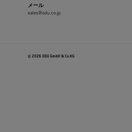
メール
sales@odu.co.jp
© 2026 ODU GmbH & Co.KG