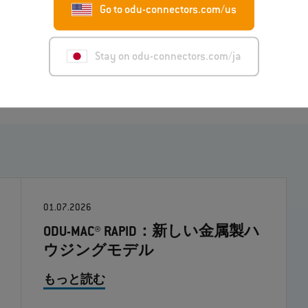
Go to odu-connectors.com/us
シグナルインテグリティを提供し、その優れた耐用
Stay on odu-connectors.com/ja
01.07.2026
ODU-MAC® RAPID：新しい金属製ハ
ウジングモデル
もっと読む