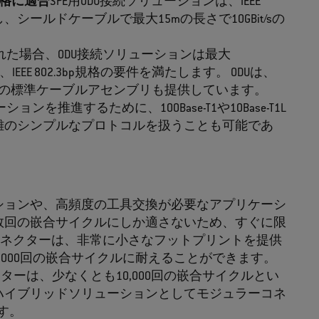
規格に適合
SPE用ODU接続ソリューションは、IEEE
規格に準拠し、シールドケーブルで最大15mの長さで10GBit/sの
れた場合、ODU接続ソリューションは最大
し、IEEE 802.3bp規格の要件を満たします。 ODUは、
む高品質の標準ケーブルアセンブリも提供しています。
推進するために、100Base-T1や10Base-T1L
離のシンプルなプロトコルを扱うことも可能であ
ションや、高頻度の工具交換が必要なアプリケーシ
数回の嵌合サイクルにしか適さないため、すぐに限
® SPEコネクターは、非常に小さなフットプリントを提供
,000回の嵌合サイクルに耐えることができます。
クターは、少なくとも10,000回の嵌合サイクルとい
ハイブリッドソリューションとしてモジュラーコネ
す。