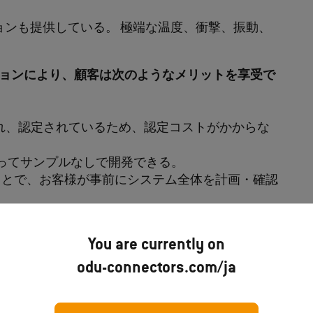
ションも提供している。 極端な温度、衝撃、振動、
ションにより、顧客は次のようなメリットを享受で
れ、認定されているため、認定コストがかからな
ってサンプルなしで開発できる。
ことで、お客様が事前にシステム全体を計画・確認
よく実施できる。
・アセンブリは、任意の合計長さで個別に購入す
You are currently on
odu-connectors.com/ja
トの工場在庫により、短納期で入手可能です。
えることができる。 信頼性の高い伝送システム
ある。 ODUのコネクタにより、ODUのSPEケー