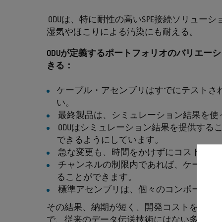
ODUは、特に耐性の高いSPE接続ソリュー
湿気やほこりによる汚染にも耐える。
ODUが定義するポートフォリオのバリエー
きる：
ケーブル・アセンブリはすでにテストさ
い。
最終製品は、シミュレーション結果を使
ODUはシミュレーション結果を提供する
できるようにしています。
急な変更も、時間をかけずにコスト効率
チャンネルの制限内であれば、ケーブル
ることができます。
標準アセンブリは、個々のコンポーネン
その結果、納期が短く、開発コストを低く抑
で、従来のデータ伝送技術にはない多くの利点が