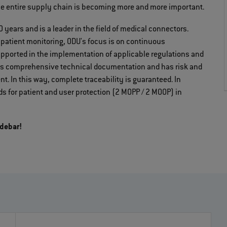
the entire supply chain is becoming more and more important.
0 years and is a leader in the field of medical connectors.
 patient monitoring, ODU's focus is on continuous
supported in the implementation of applicable regulations and
es comprehensive technical documentation and has risk and
n this way, complete traceability is guaranteed. In
 for patient and user protection (2 MOPP / 2 MOOP) in
idebar!