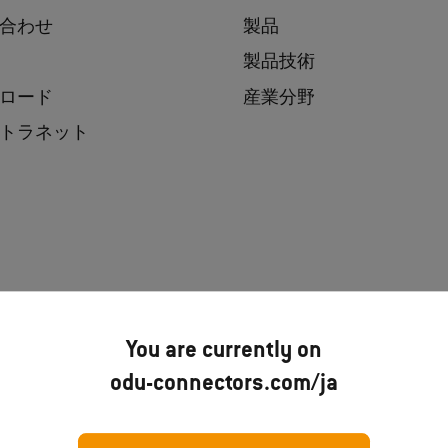
合わせ
製品
製品技術
ロード
産業分野
トラネット
You are currently on
odu-connectors.com/ja
注意事項
法的通知事項
プラ