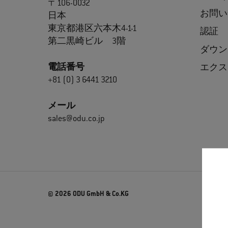
〒106-0032
お問い
日本
東京都港区六本木4-1-1
認証
第二黒崎ビル 3階
ダウン
電話番号
エクス
+81 (0) 3 6441 3210
メール
sales@odu.co.jp
© 2026 ODU GmbH & Co.KG