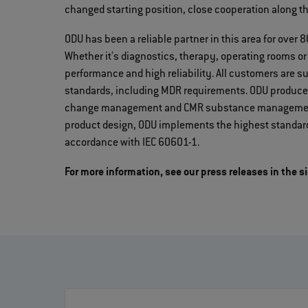
changed starting position, close cooperation along 
ODU has been a reliable partner in this area for over 8
Whether it's diagnostics, therapy, operating rooms or
performance and high reliability. All customers are 
standards, including MDR requirements. ODU produc
change management and CMR substance management. I
product design, ODU implements the highest standards
accordance with IEC 60601-1.
For more information, see our press releases in the s