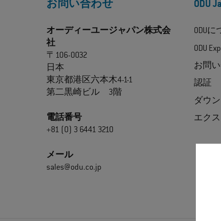
お問い合わせ
ODU 
オーディーユージャパン株式会
ODU
社
ODU Exp
〒106-0032
お問い
日本
東京都港区六本木4-1-1
認証
第二黒崎ビル 3階
ダウン
電話番号
エクス
+81 (0) 3 6441 3210
メール
sales@odu.co.jp