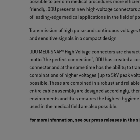
possible to perform medical procedures more efficien
friendly. ODU presents new high-voltage connectors a
of leading-edge medical applications in the field of 
Transmission of high pulse and continuous voltages 
and sensitive signals in a compact design
ODU MEDI-SNAP® High Voltage connectors are characteri
motto "the perfect connection", ODU has created a c
connector and at the same time has the ability to tr
combinations of higher voltages (up to 5kV peak volta
possible. These are combined in a robust and reliable
entire cable assembly are designed accordingly, then
environments and thus ensures the highest hygiene 
used in the medical field are also possible.
For more information, see our press releases in the s