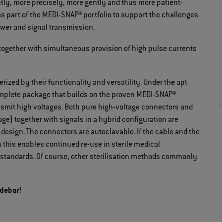
tly, more precisely, more gently and thus more patient-
s part of the MEDI-SNAP® portfolio to support the challenges
power and signal transmission.
together with simultaneous provision of high pulse currents
zed by their functionality and versatility. Under the apt
omplete package that builds on the proven MEDI-SNAP®
ansmit high voltages. Both pure high-voltage connectors and
ge) together with signals in a hybrid configuration are
 design. The connectors are autoclavable. If the cable and the
 this enables continued re-use in sterile medical
standards. Of course, other sterilisation methods commonly
idebar!