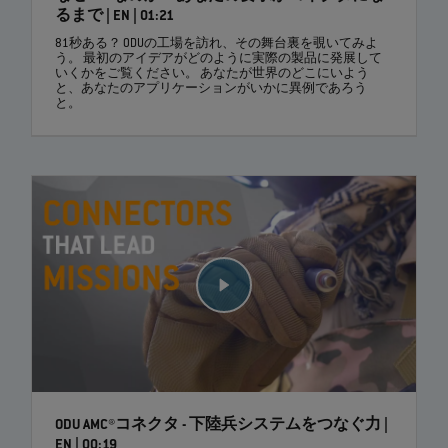
るまで | EN | 01:21
81秒ある？ ODUの工場を訪れ、その舞台裏を覗いてみよ
う。 最初のアイデアがどのように実際の製品に発展して
いくかをご覧ください。 あなたが世界のどこにいよう
と、あなたのアプリケーションがいかに異例であろう
と。
ODU AMC®コネクタ - 下陸兵システムをつなぐ力 |
EN | 00:19