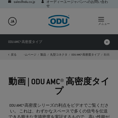
sales@odu.co.jp
オーディーユージャパンへのお問い合わ
せ
JA
メニュー
ODU AMC® 高密度タイプ
戻る
ホームページ
製品
丸型コネクタ
ODU AMC®高密度タイプ
動画
製品を比較する
動画
動画 | ODU AMC® 高密度タイ
ダウンロード
プ
Q&A
ODU AMC®高密度シリーズの利点をビデオでご覧くださ
い。 これは、わずかなスペースで多くの信号を伝送
できる膨大な充填密度を実証するもので、高い性能が