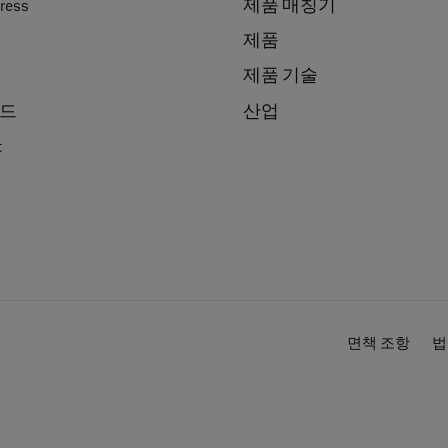
ress
제품 매칭기
제품
제품 기술
드
산업
t
면책 조항
법