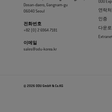
ODU Exp
Dosan-daero, Gangnam-gu
연락처
06040 Seoul
인증
전화번호
다운로
+82 (0) 2 6964 7181
Extrane
이메일
sales@odu-korea.kr
© 2026 ODU GmbH & Co.KG