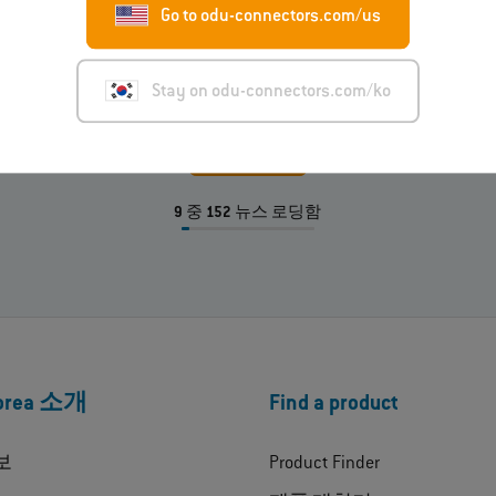
Go to odu-connectors.com/us
Connector M216 / M316을 출시합니다. ...
Stay on odu-connectors.com/ko
더 보기
9
중
152
뉴스 로딩함
Korea 소개
Find a product
보
Product Finder