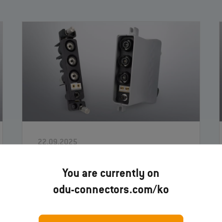
22.09.2025
ODU-MAC® Power Connector -
You are currently on
포트폴리오 완성
odu-connectors.com/ko
ODU는 견고하고 모듈형이며 신뢰할 수 있고
10,000회 이상의 결합 사이클을 위해 설계된
대전류 및 고전압 애플리케이션을 위한 최초
의 수동 플러그형 솔루션인 ODU-MAC® Power