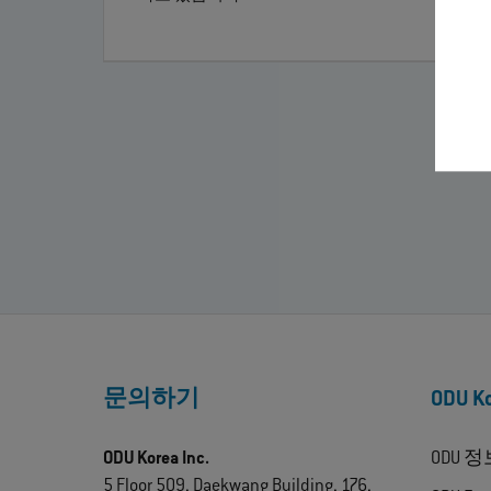
문의하기
ODU 
ODU Korea Inc.
ODU 정
5 Floor 509, Daekwang Building, 176,