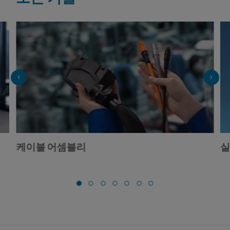
케이블 어셈블리
실