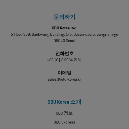
문의하기
ODU Korea Inc.
5 Floor 509, Daekwang Building, 176, Dosan-daero, Gangnam-gu
06040 Seoul
전화번호
+82 (0) 2 6964 7181
이메일
sales@odu-korea.kr
ODU Korea 소개
ODU 정보
ODU Express