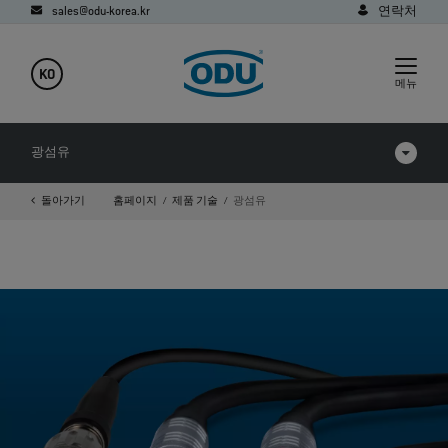
sales@odu-korea.kr
연락처
KO
메뉴
광섬유
돌아가기
홈페이지
제품 기술
광섬유
에 관한 FAQ
다운로드
확장된 빔 성능
확장 빔
물리적 접촉
폴리머 광섬유