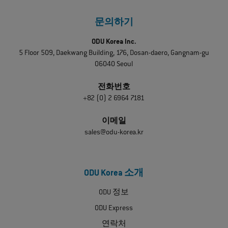
문의하기
ODU Korea Inc.
5 Floor 509, Daekwang Building, 176, Dosan-daero, Gangnam-gu
06040 Seoul
전화번호
+82 (0) 2 6964 7181
이메일
sales@odu-korea.kr
ODU Korea 소개
ODU 정보
ODU Express
연락처