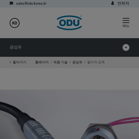
sales@odu-korea.kr
연락처
KO
메뉴
광섬유
돌아가기
홈페이지
제품 기술
광섬유
물리적 접촉
에 관한 FAQ
다운로드
확장된 빔 성능
확장 빔
물리적 접촉
폴리머 광섬유