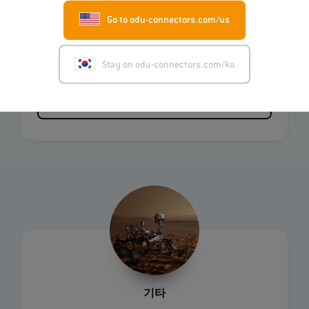
Go to odu-connectors.com/us
자동차
Stay on odu-connectors.com/ko
산업 선택
기타