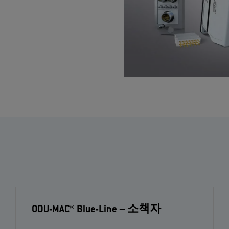
ODU-MAC® Blue-Line
– 소책자