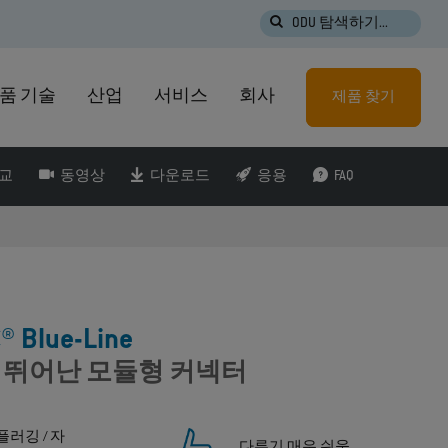
ODU 탐색하기...
품 기술
산업
서비스
회사
제품 찾기
비교
동영상
다운로드
응용
FAQ
® Blue-Line
 뛰어난 모듈형 커넥터
플러깅 / 자
다루기 매우 쉬움