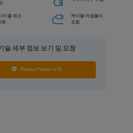
킹
사이클 최소
케이블 어셈블리
00회
포함
기술 세부 정보 보기 및 요청
Product Finder 시작
꽂기
ODU‐MAC® Blue‐Line은 수동 플러그 옵션을 제
공합니다. 또한, 레버 또는 브래킷, 스핀들,
푸시풀 잠금 등 다양한 잠금 유형이 있습니
다. 모듈식 구조 덕분에, 직사각형 커넥터를
맞춤형 케이블 어셈블리를 포함해 개별 필
요에 따라 구성할 수 있습니다.