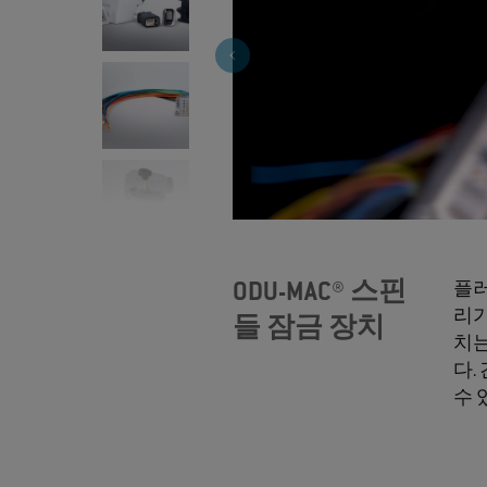
>
ODU-MAC® 스핀
플러
리가
들 잠금 장치
치는
다.
수 