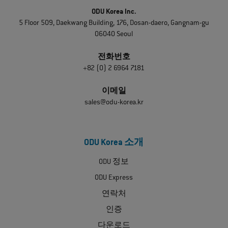
ODU Korea Inc.
5 Floor 509, Daekwang Building, 176, Dosan-daero, Gangnam-gu
06040 Seoul
전화번호
+82 (0) 2 6964 7181
이메일
sales@odu-korea.kr
ODU Korea 소개
ODU 정보
ODU Express
연락처
인증
다운로드