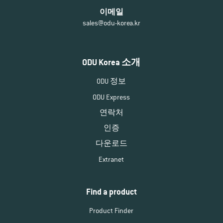
이메일
sales@odu-korea.kr
ODU Korea 소개
ODU 정보
ODU Express
연락처
인증
다운로드
Extranet
Find a product
Product Finder