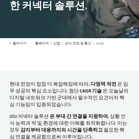
한 커넥터 솔루션.
돌아가기
홈페이지
산업
군사, 안보 및 통신
C4ISR
현대 전장이 점점 더 복잡해짐에 따라,
다영역 작전
은 임
무 성공의 핵심 요소입니다. 첨단
C4ISR 기술
은 오늘날의
디지털 네트워크 기반 군대에서 필수적인 요건이자 핵
심 기능임이 입증되었습니다.
ODU 커넥터 솔루션
은 부대 간 연결을 지원하여
, 상황 인
식 능력과 적 및 환경에 대한 이해를 최적화합니다. 이는
모두
감지부터 대응까지의 시간을 단축하고
필요한 핵
심 연결을 제공함으로써 이루어집니다.