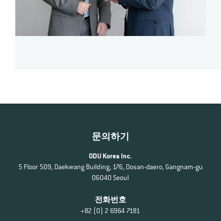
문의하기
ODU Korea Inc.
5 Floor 509, Daekwang Building, 176, Dosan-daero, Gangnam-gu
06040 Seoul
전화번호
+82 (0) 2 6964 7181