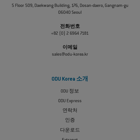
5 Floor 509, Daekwang Building, 176, Dosan-daero, Gangnam-gu
06040 Seoul
전화번호
+82 (0) 2 6964 7181
이메일
sales@odu-korea.kr
ODU Korea 소개
ODU 정보
ODU Express
연락처
인증
다운로드