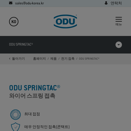
sales@odu-korea.kr
연락처
KO
메뉴
ODU SPRINGTAC®
돌아가기
홈페이지
제품
전기 접촉
ODU SPRINGTAC®
제품 비교
동영상
ODU SPRINGTAC®
다운로드
와이어 스프링 접촉
응용
FAQ
최대 접점
매우 안정적인 접촉(콘택트)