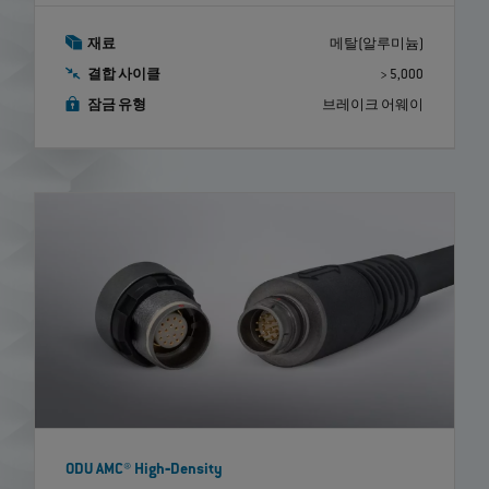
재료
메탈(알루미늄)
결합 사이클
> 5,000
잠금 유형
브레이크 어웨이
ODU AMC® High‐Density