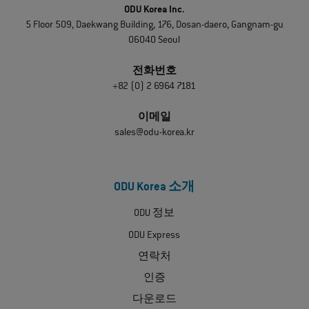
ODU Korea Inc.
5 Floor 509, Daekwang Building, 176, Dosan-daero, Gangnam-gu
06040 Seoul
전화번호
+82 (0) 2 6964 7181
이메일
sales@odu-korea.kr
ODU Korea 소개
ODU 정보
ODU Express
연락처
인증
다운로드