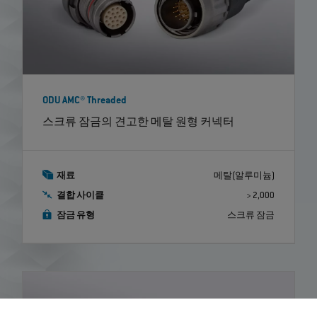
ODU AMC® Threaded
스크류 잠금의 견고한 메탈 원형 커넥터
재료
메탈(알루미늄)
결합 사이클
> 2,000
잠금 유형
스크류 잠금