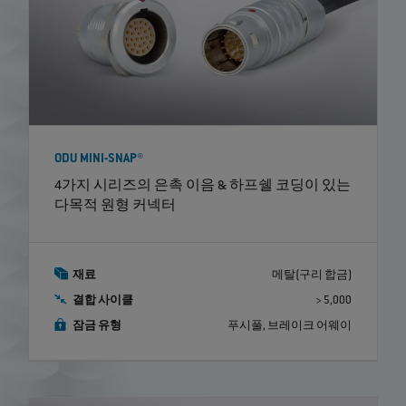
ODU MINI-SNAP®
4가지 시리즈의 은촉 이음 & 하프쉘 코딩이 있는
다목적 원형 커넥터
재료
메탈(구리 합금)
결합 사이클
> 5,000
잠금 유형
푸시풀, 브레이크 어웨이