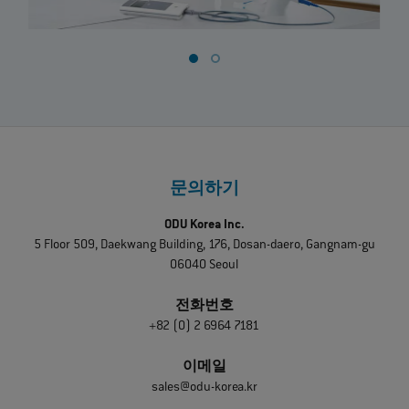
문의하기
ODU Korea Inc.
5 Floor 509, Daekwang Building, 176, Dosan-daero, Gangnam-gu
06040 Seoul
전화번호
+82 (0) 2 6964 7181
이메일
sales@odu-korea.kr