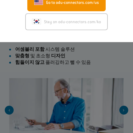
Go to odu-connectors.com/us
효과적인 흡입기 전문업체 PARI는 eFlow® 진동 멤브레인
네뷸라이저 플랫폼의 다양한 장치에서 자웅동체 디자인
의 응용 별 시스템 솔루션을 사용합니다. 가정 간호 부문
Stay on odu-connectors.com/ko
은 물론 임상 평가 연구 시 병원에서도 사용할 수 있습니
다. ODU 커넥터 솔루션은
컨트롤러와 네뷸라이저 사이 인
터페이
스 역할을 합니다.
어셈블리 포함
시스템 솔루션
맞춤형
및 초소형
디자인
힘들이지 않고
플러깅하고 뺄 수 있음