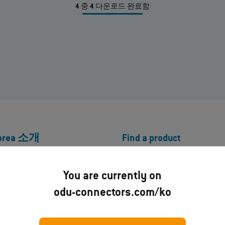
4
중
4
다운로드 완료함
Korea 소개
Find a product
보
Product Finder
You are currently on
ress
제품 매칭기
odu-connectors.com/ko
제품
제품 기술