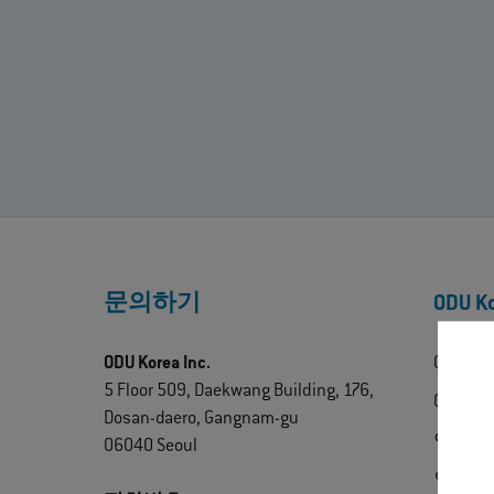
문의하기
ODU 
ODU Korea Inc.
ODU 정
5 Floor 509, Daekwang Building, 176,
ODU Exp
Dosan-daero, Gangnam-gu
연락처
06040 Seoul
인증