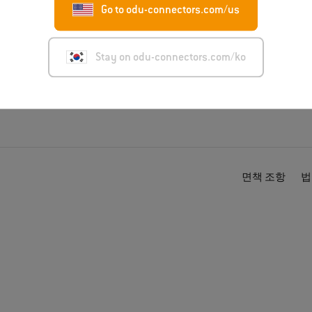
Go to odu-connectors.com/us
드
산업
t
Stay on odu-connectors.com/ko
면책 조항
법