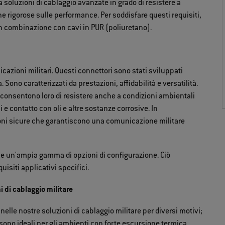
soluzioni di cablaggio avanzate in grado di resistere a
che rigorose sulle performance. Per soddisfare questi requisiti,
in combinazione con cavi in PUR (poliuretano).
icazioni militari. Questi connettori sono stati sviluppati
 Sono caratterizzati da prestazioni, affidabilità e versatilità.
ti consentono loro di resistere anche a condizioni ambientali
i e contatto con oli e altre sostanze corrosive. In
oni sicure che garantiscono una comunicazione militare
he un'ampia gamma di opzioni di configurazione. Ciò
uisiti applicativi specifici.
ni di cablaggio militare
nelle nostre soluzioni di cablaggio militare per diversi motivi;
sono ideali per gli ambienti con forte escursione termica,