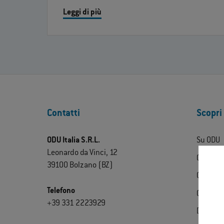
Leggi di più
Contatti
Scopri 
ODU Italia S.R.L.
Su ODU
Leonardo da Vinci, 12
ODU Exp
39100 Bolzano (BZ)
Contatti
Telefono
Certific
+39 331 2223929
Downlo