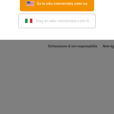
t
Go to odu-connectors.com/us
Stay on odu-connectors.com/it
Dichiarazione di non responsabilità
Note leg