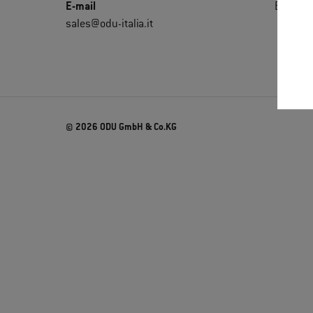
E-mail
Extrane
sales@odu-italia.it
© 2026 ODU GmbH & Co.KG