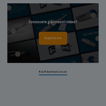
Conoscete già i nostri video?
Scoprire ora
4
da
4
download caricati