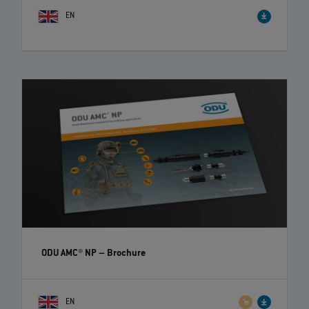
EN
ODU AMC® NP
– Brochure
EN