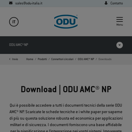
sales@odu-italia.it
Contatto
IT
Menu
ODU AMC® NP
Invio
Home
Prodotti
Connettori circolari
ODU AMC® NP
Downloads
Prodotti a confronto
Video
Download | ODU AMC® NP
Downloads
FAQ
Qui è possibile accedere a tutti i documenti tecnici della serie ODU
AMC® NP. Scaricate le schede tecniche e i white paper per saperne
di più su questa soluzione robusta ed economica per applicazioni
militari e di sicurezza. I documenti forniscono una base affidabile
per la pianificazione e l'integrazione nei vostri sistemi. Imparerete