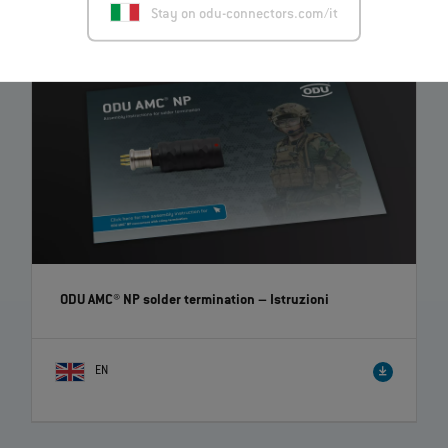
Stay on odu-connectors.com/it
ODU AMC® NP solder termination
– Istruzioni
EN