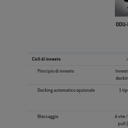
ODU-
Cicli di innesto
Principio di innesto
Innest
docki
Docking automatico opzionale
1 tip
Bloccaggio
A vite 
pull