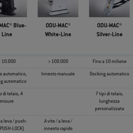
MAC® Blue-
ODU-MAC®
ODU-MAC®
Line
White-Line
Silver-Line
> 10.000
> 100.000
Fino a 10 milione
o automatico,
Innesto manuale
Docking automatico
ng automatico
o di telaio, 4
7 tipi di telaio,
misure
lunghezza
personalizzata
/ a leva / push-
A vite / a leva /
 (PUSH-LOCK)
innesto rapido