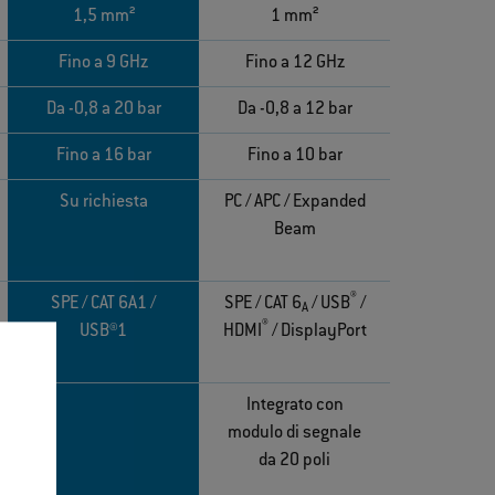
1,5 mm²
1 mm²
Fino a 9 GHz
Fino a 12 GHz
Da -0,8 a 20 bar
Da -0,8 a 12 bar
Fino a 16 bar
Fino a 10 bar
Su richiesta
PC / APC / Expanded
Beam
®
SPE / CAT 6A1 /
SPE / CAT 6
/ USB
/
A
®
USB®1
HDMI
/ DisplayPort
Integrato con
modulo di segnale
da 20 poli