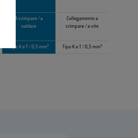
A crimpare / a
Collegamento a
saldare
crimpare / a vite
Tipo K e T / 0,5 mm²
Tipo K e T / 0,5 mm²