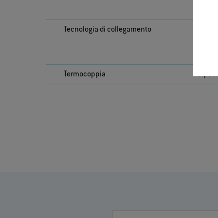
Tecnologia di collegamento
A c
saldar
termi
Termocoppia
Tipo K