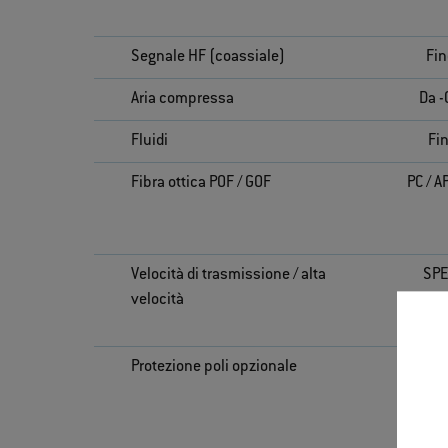
Segnale HF (coassiale)
Fin
Aria compressa
Da -
Fluidi
Fin
Fibra ottica POF / GOF
PC / A
Velocità di trasmissione / alta
SPE
velocità
USB®
Di
Protezione poli opzionale
Int
modul
d