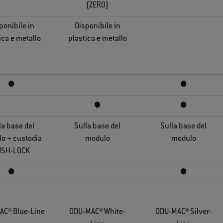
(ZERO)
ponibile in
Disponibile in
ica e metallo
plastica e metallo
●
●
●
●
la base del
Sulla base del
Sulla base del
o + custodia
modulo
modulo
USH-LOCK
●
●
AC® Blue-Line
ODU-MAC® White-
ODU-MAC® Silver-