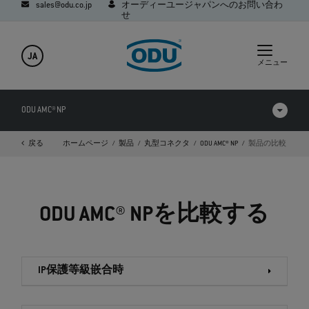
sales@odu.co.jp
オーディーユージャパンへのお問い合わ
せ
JA
メニュー
ODU AMC® NP
戻る
ホームページ
製品
丸型コネクタ
ODU AMC® NP
製品の比較
製品の比較
動画
ODU AMC® NPを比較する
ダウンロード
FAQ
IP保護等級嵌合時