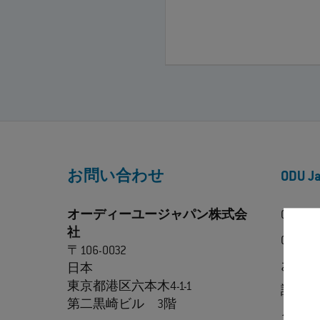
お問い合わせ
ODU 
オーディーユージャパン株式会
ODU
社
ODU Exp
〒106-0032
お問い
日本
東京都港区六本木4-1-1
認証
第二黒崎ビル 3階
ダウン