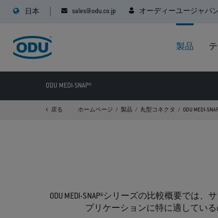
sales@odu.co.jp
オーディーユージャパ
日本
製品
テ
ODU MEDI-SNAP®
戻る
ホームページ
製品
丸型コネクタ
ODU MEDI-SNA
ODU MEDI-SNAP®シリーズの比較
プリケーションに特に適している