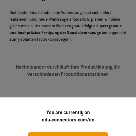
Nicht jeder Stecker oder jede Verbindung lässt sich sofort
realisieren. Sind neue Werkzeuge erforderlich, planen wir diese
gleich mit ein. In unserem Werkzeugbau erfolgt die
passgenaue
und hochpräzise Fertigung der Spezialwerkzeuge
termingerecht
zum geplanten Produktionsbeginn.
Nacheinander durchläuft Ihre Produktlösung die
verschiedenen Produktionsstationen
You are currently on
odu-connectors.com/de