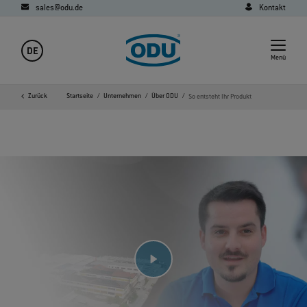
sales@odu.de
Kontakt
DE
Menü
Zurück
Startseite
Unternehmen
Über ODU
So entsteht Ihr Produkt