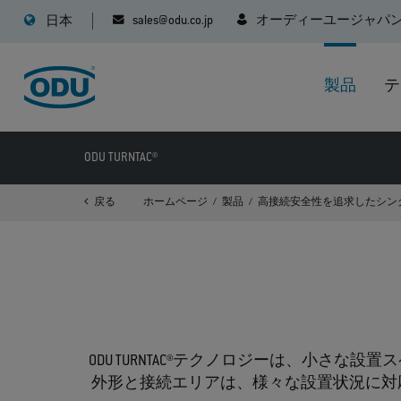
sales@odu.co.jp
オーディーユージャパ
日本
製品
テ
ODU TURNTAC®
戻る
ホームページ
製品
高接続安全性を追求したシン
ODU TURNTAC®テクノロジーは、小さな
外形と接続エリアは、様々な設置状況に対