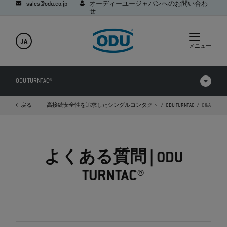
sales@odu.co.jp
オーディーユージャパンへのお問い合わ
せ
JA
メニュー
ODU TURNTAC®
ムページ
戻る
製品
高接続安全性を追求したシングルコンタクト
ODU TURNTAC
Q&A
製品を比較する
動画
よくある質問 | ODU
ダウンロード
TURNTAC®
アプリケーション
Q&A